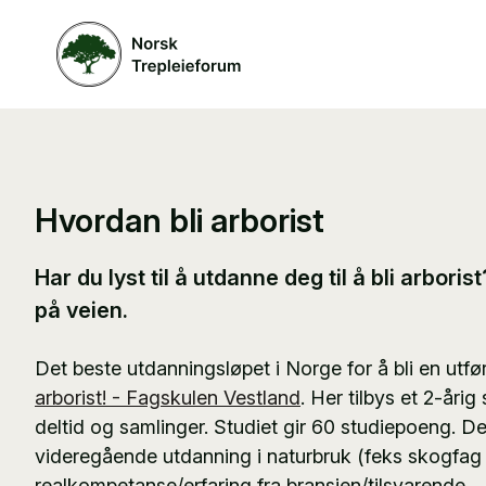
Hvordan bli arborist
Har du lyst til å utdanne deg til å bli arboris
på veien.
Det beste utdanningsløpet i Norge for å bli en utfø
arborist! - Fagskulen Vestland
. Her tilbys et 2-åri
deltid og samlinger. Studiet gir 60 studiepoeng. Det
videregående utdanning i naturbruk (feks skogfag el
realkompetanse/erfaring fra bransjen/tilsvarende.