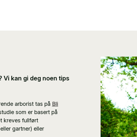
t? Vi kan gi deg noen tips
rende arborist tas på
Bli
g studie som er basert på
 kreves fullført
ler gartner) eller