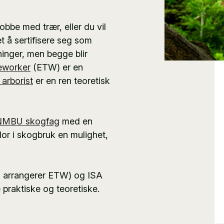
obbe med trær, eller du vil
 å sertifisere seg som
dninger, men begge blir
eworker
(ETW) er en
 arborist
er en ren teoretisk
NMBU skogfag
med en
r i skogbruk en mulighet,
m arrangerer ETW) og ISA
 praktiske og teoretiske.