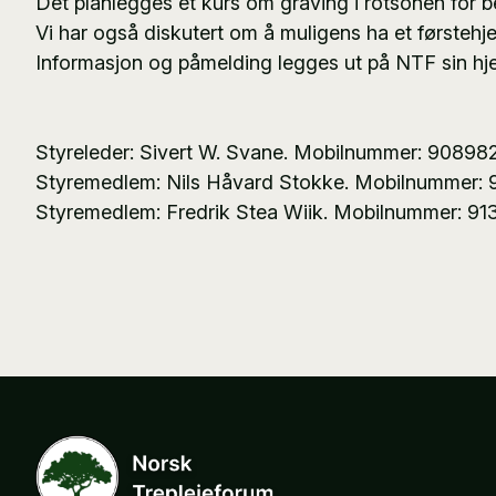
Det planlegges et kurs om graving i rotsonen for bes
Vi har også diskutert om å muligens ha et førstehjel
Informasjon og påmelding legges ut på NTF sin h
Styreleder: Sivert W. Svane. Mobilnummer: 90898
Styremedlem: Nils Håvard Stokke. Mobilnummer:
Styremedlem: Fredrik Stea Wiik. Mobilnummer: 91