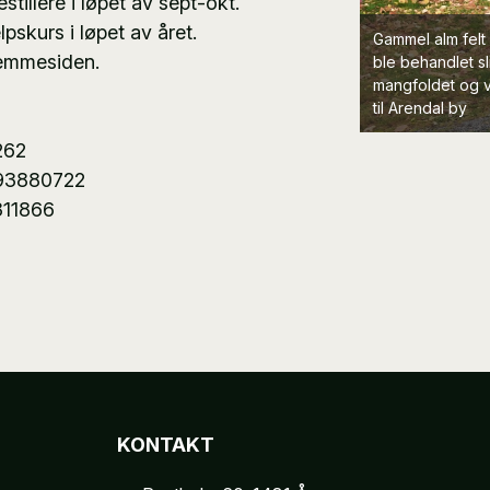
tillere i løpet av sept-okt.
pskurs i løpet av året.
Gammel alm felt
jemmesiden.
ble behandlet sl
mangfoldet og v
til Arendal by
262
 93880722
311866
KONTAKT